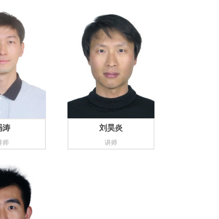
冯涛
刘昊炎
讲师
讲师