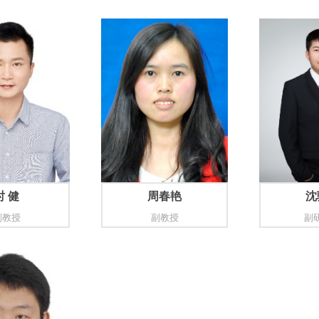
时 健
周春艳
沈
副教授
副教授
副