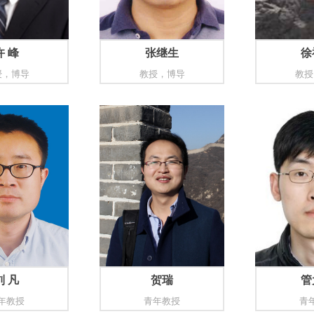
许 峰
张继生
徐
授，博导
教授，博导
教授
刘 凡
贺瑞
管
年教授
青年教授
青