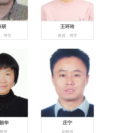
张研
王环玲
，博导
教授，博导
朝华
庄宁
教授
副教授