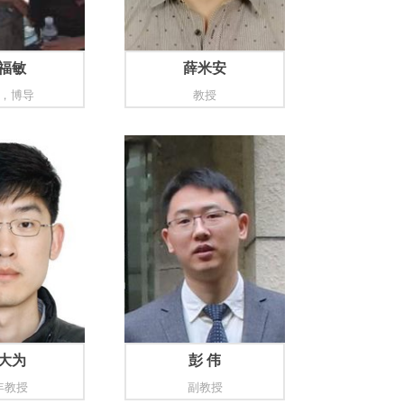
福敏
薛米安
，博导
教授
大为
彭 伟
年教授
副教授