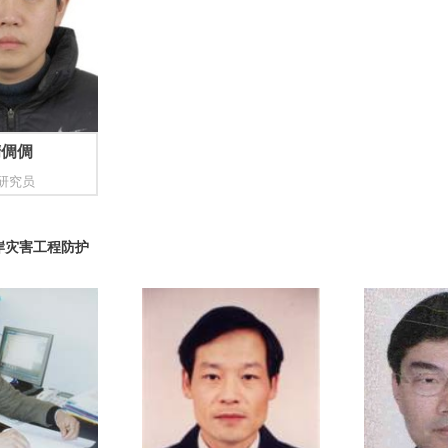
隋倜倜
研究员
岸灾害工程防护