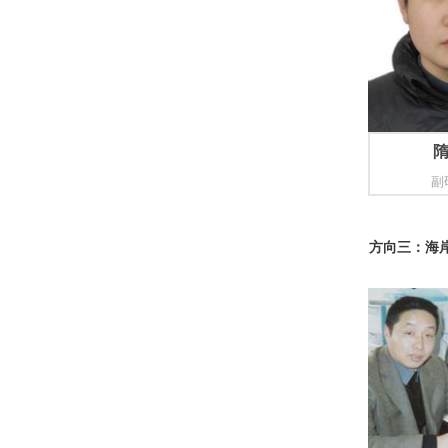
副
方向三：海