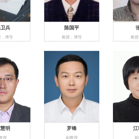
冯卫兵
陈国平
授，博导
教授，博导
教授
谭慧明
罗锋
江
教授
副教授
副