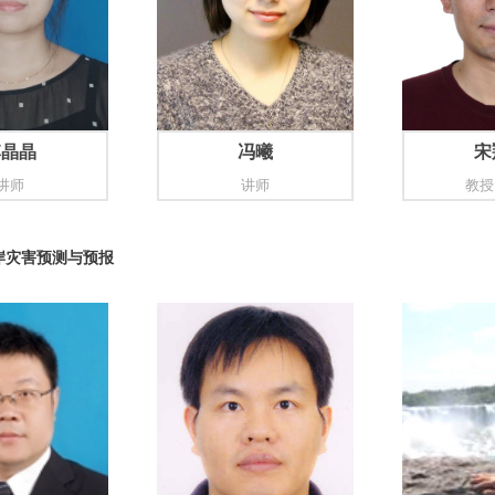
李晶晶
冯曦
宋
讲师
讲师
教授
岸灾害预测与预报