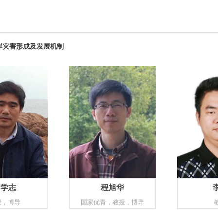
岸灾害形成及发展机制
白学志
程旭华
授，博导
国家优青，教授，博导