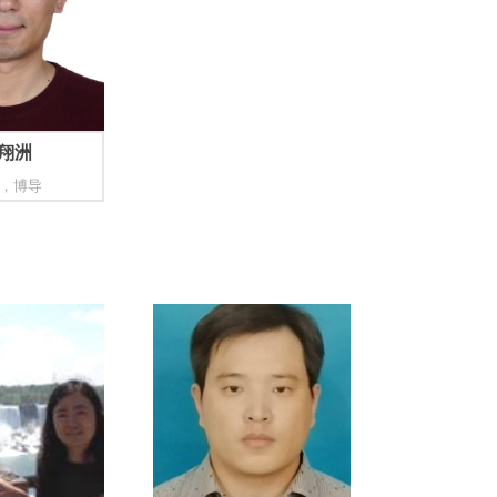
翔洲
，博导