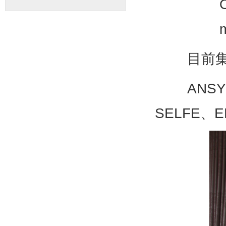
OpenMPI 
mvapich2
目前集群
ANSYS、M
SELFE、