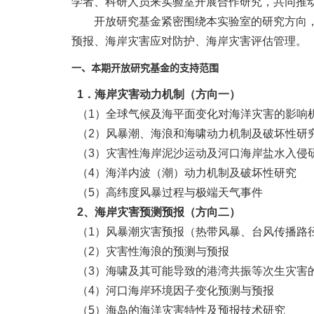
学者、科研人员来实验室开展合作研究，共同推
开放研究基金紧密围绕本实验室的研究方向
预报、海岸灾害应对防护、海岸灾害评估管理。
一、本期开放研究基金的支持范围
1
．海岸灾害动力机制（方向一）
（
1
）全球气候及海平面变化对海洋灾害的影响
（
2
）风暴潮、海浪和海啸动力机制及破坏性研
（
3
）灾害性海岸泥沙运动及河口海岸盐水入侵
（
4
）海洋内波（潮）动力机制及破坏性研究
（
5
）高纬度风暴过程与极端天气事件
2
、海岸灾害预测预报（方向二）
（
1
）风暴潮灾害预报（热带风暴、台风传播路
（
2
）灾害性海浪的预测与预报
（
3
）海啸及其可能导致的港湾共振等次生灾害
（
4
）河口海岸环境因子变化预测与预报
（
5
）海岛的海洋灾害特性及预报技术研究