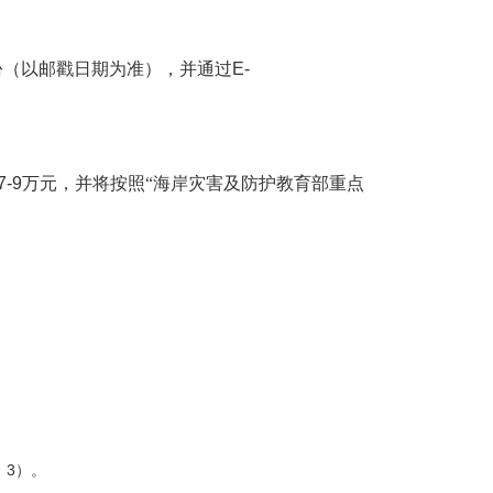
份（以邮戳日期为准），并通过
E-
7-9
万元，并将按照“海岸灾害及防护教育部重点
、3）。