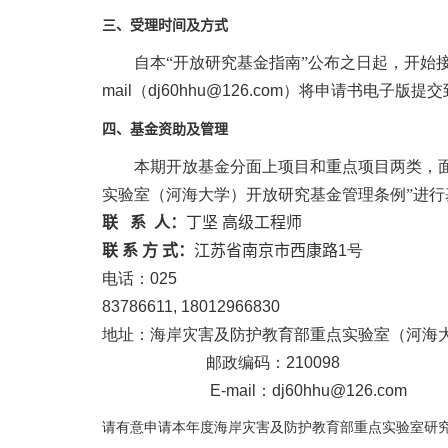
三、受理时间及方式
自本“开放研究基金指南”公布之日起，开始
mail
（
dj60hhu@126.com
）将申请书电子版提交
四、基金资助及管理
本期开放基金分面上项目和重点项目两类，
实验室（河海大学）开放研究基金管理条例”进行
联 系 人：
丁坚 高级工程师
联 系 方 式：
江苏省南京市西康路
1
号
电话：
025
83786611, 18012966830
地址：海岸灾害及防护教育部重点实验室（河海
邮政编码：
210098
E-mail
：
dj60hhu@126.com
请有意申请本年度海岸灾害及防护教育部重点实验室研究